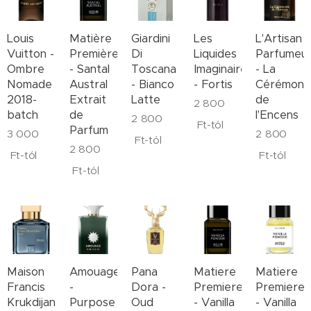
Louis
Matière
Giardini
Les
L'Artisan
Vuitton -
Première
Di
Liquides
Parfumeu
Ombre
- Santal
Toscana
Imaginaires
- La
Nomade
Austral
- Bianco
- Fortis
Cérémoni
2018-
Extrait
Latte
de
2 800
batch
de
l'Encens
2 800
Ft
-tól
Parfum
3 000
2 800
Ft
-tól
2 800
Ft
-tól
Ft
-tól
Ft
-tól
Maison
Amouage
Pana
Matiere
Matiere
Francis
-
Dora -
Premiere
Premiere
Krukdijan
Purpose
Oud
- Vanilla
- Vanilla