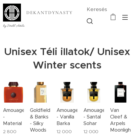
Keresés
DEKANTDYNASTY
by Strébl Attila
Unisex Téli illatok/ Unisex
Winter scents
Amouage
Goldfield
Amouage
Amouage
Van
-
& Banks
- Vanilla
- Santal
Cleef &
Material
- Silky
Barka
Sohar
Arpels
Woods
Moonlight
2 800
12 000
12 000