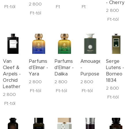
- Cherry
2 800
Ft
-tól
Ft
Ft
2 800
Ft
-tól
Ft
-tól
Van
Parfums
Parfums
Amouage
Serge
Cleef &
d'Elmar -
d'Elmar -
-
Lutens -
Arpels -
Yara
Dalika
Purpose
Borneo
Orchid
1834
2 800
2 800
2 800
Leather
2 800
Ft
-tól
Ft
-tól
Ft
-tól
2 800
Ft
-tól
Ft
-tól