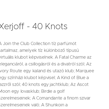
Xerjoff - 40 Knots
A Join the Club Collection tíz parfümöt
tartalmaz, amelyek tíz különböző típusú
virtuális klubot képviselnek. A Fatal Charme az
eleganciáról, a csillogásról és a divatról szól; Az
Ivory Route egy kaland és utazó klub; Marquee
egy színházi klubot képvisel; A Kind of Blue a
jazzről szól; 40 knots egy jachtklub; Az Ascot
Moon egy lovasklub; Birdie a golf
szerelmeseinek; A Comandante a finom szivar
szerelmeseinek való; A Shunkoin a