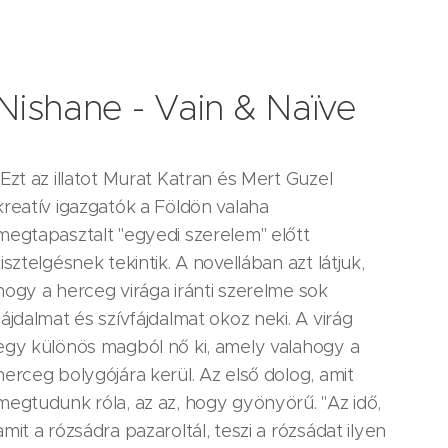
Nishane - Vain & Naïve
"Ezt az illatot Murat Katran és Mert Guzel
kreatív igazgatók a Földön valaha
megtapasztalt "egyedi szerelem" előtt
tisztelgésnek tekintik. A novellában azt látjuk,
hogy a herceg virága iránti szerelme sok
fájdalmat és szívfájdalmat okoz neki. A virág
egy különös magból nő ki, amely valahogy a
herceg bolygójára kerül. Az első dolog, amit
megtudunk róla, az az, hogy gyönyörű. "Az idő,
amit a rózsádra pazaroltál, teszi a rózsádat ilyen