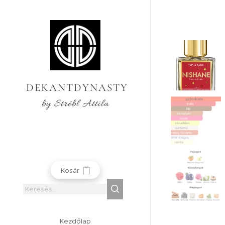
DEKANTDYNASTY
by Strébl Attila
Kosár
Kezdőlap