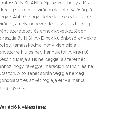
fontossá." NISHANE célja az volt, hogy a Kis
Herceg szerelmes virágának illatát valósággá
tegye. Ahhoz, hogy életre keltse ezt a kacér
virágot, amely nehezen fejezi ki a kis herceg
iránti szeretetét, és ennek következtében
elriasztja őt, NISHANE-nek különböző jegyekre
kellett támaszkodnia, hogy kiemelje a
egyszerre hiú és naiv hangulatot. A virág túl
későn tudatja a kis herceggel a szerelmét
ahhoz, hogy rávegye, maradjon otthon, és ne
utazzon. A történet során végig a herceg
gondolatait és szívét foglalja el." - a márka
megjegyzése.
Variáció kiválasztása: