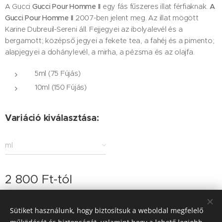
A Gucci
Gucci
Pour Homme II
egy fás fűszeres illat férfiaknak.
A
Gucci Pour Homme II
2007-ben jelent meg. Az illat mögött
Karine Dubreuil-Sereni áll. Fejjegyei az ibolyalevél és a
bergamott; középső jegyei a fekete tea, a fahéj és a pimento;
alapjegyei a dohánylevél, a mirha, a pézsma és az olajfa.
5ml (75 Fújás)
10ml (150 Fújás)
Variáció kiválasztása:
ml
2 800
Ft
-tól
Sütiket használunk, hogy biztosítsuk a weboldal megfelelő