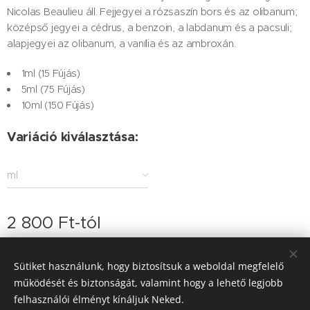
Nicolas Beaulieu áll. Fejjegyei a rózsaszín bors és az olibanum;
középső jegyei a cédrus, a benzoin, a labdanum és a pacsuli;
alapjegyei az olibanum, a vanília és az ambroxán.
1ml (15 Fújás)
5ml (75 Fújás)
10ml (150 Fújás)
Variáció kiválasztása:
ml
2 800
Ft
-tól
Sütiket használunk, hogy biztosítsuk a weboldal megfelelő
működését és biztonságát, valamint hogy a lehető legjobb
© 2026 Minden jog fenntartva
felhasználói élményt kínáljuk Neked.