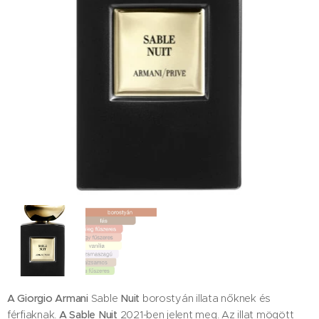
A Giorgio Armani
Sable
Nuit
borostyán illata nőknek és
férfiaknak.
A Sable Nuit
2021-ben jelent meg. Az illat mögött