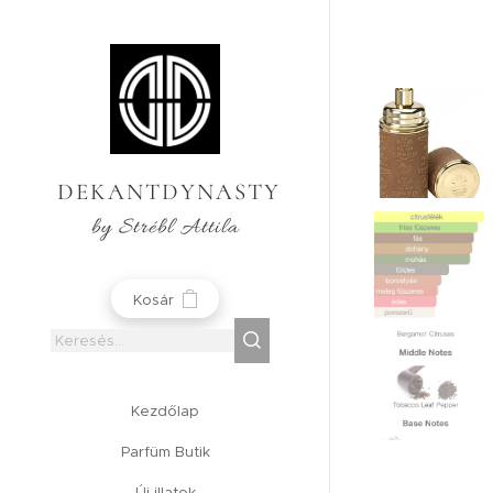
DEKANTDYNASTY
by Strébl Attila
Kosár
Kezdőlap
Parfüm Butik
Új illatok