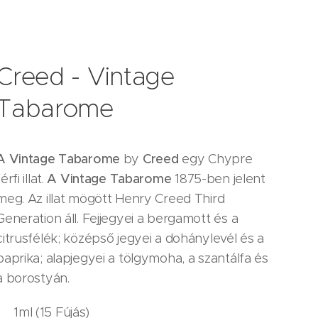
Creed - Vintage
Tabarome
A Vintage Tabarome
by
Creed
egy Chypre
férfi illat.
A Vintage Tabarome
1875-ben jelent
meg. Az illat mögött Henry Creed Third
Generation áll. Fejjegyei a bergamott és a
citrusfélék; középső jegyei a dohánylevél és a
paprika; alapjegyei a tölgymoha, a szantálfa és
a borostyán.
1ml (15 Fújás)