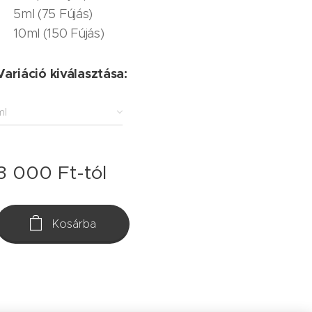
5ml (75 Fújás)
10ml (150 Fújás)
Variáció kiválasztása:
ml
3 000
Ft
-tól
Kosárba