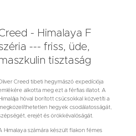
Creed - Himalaya F
széria --- friss, üde,
maszkulin tisztaság
Oliver Creed tibeti hegymászó expedíciója
emlékére alkotta meg ezt a férfias illatot. A
Himalája hóval borított csúcsokkal közvetíti a
megközelíthetetlen hegyek csodálatosságát,
szépségét, erejét és örökkévalóságát.
A Himalaya számára készült flakon fémes