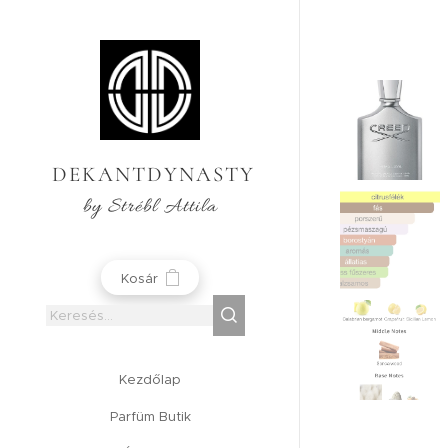
DEKANTDYNASTY
by Strébl Attila
Kosár
Kezdőlap
Parfüm Butik