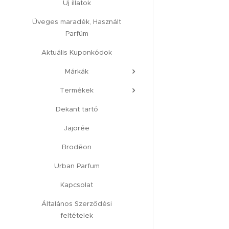
Új illatok
Üveges maradék, Használt
Parfüm
Aktuális Kuponkódok
Márkák
Termékek
Dekant tartó
Jajorée
Brodēon
Urban Parfum
Kapcsolat
Általános Szerződési
feltételek