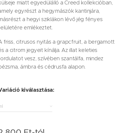
külseje miatt egyedülálló a Creed kollekcióban,
amely egyrészt a hegymászók kantinjára,
másrészt a hegyi sziklákon lévő jég fényes
felületére emlékeztet.
A friss, citrusos nyitás a grapcfruit, a bergamott
és a citrom jegyeit kínálja. Az illat keleties
fordulatot vesz, szívében szantálfa, mindez
pézsma, ámbra és cédrusfa alapon.
Variáció kiválasztása:
ml
2 800
Ft
-tól