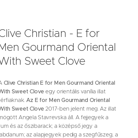
Clive Christian - E for
Men Gourmand Oriental
With Sweet Clove
A
Clive Christian
E for Men Gourmand Oriental
With Sweet Clove
egy orientális vanília illat
férfiaknak.
Az E for Men Gourmand Oriental
With Sweet Clove
2017-ben jelent meg. Az illat
mögött Angela Stavrevska áll. A fejjegyek a
rum és az őszibarack; a középső jegy a
labdanum; az alapjegyek pedig a szegfűszeg, a