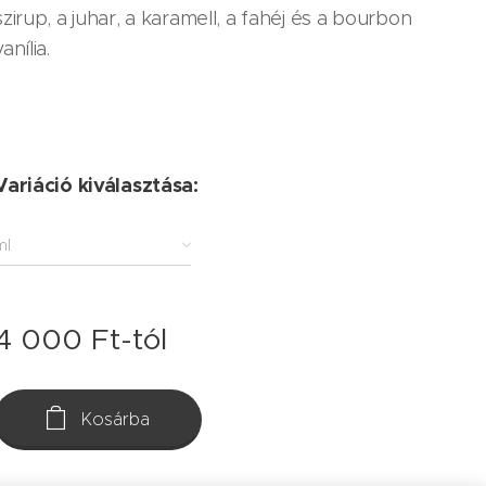
szirup, a juhar, a karamell, a fahéj és a bourbon
vanília.
Variáció kiválasztása:
ml
4 000
Ft
-tól
Kosárba