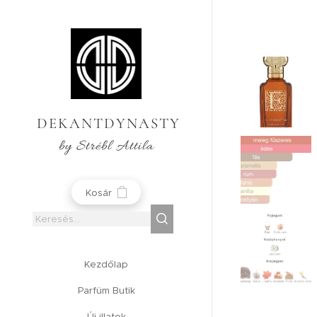
DEKANTDYNASTY
by Strébl Attila
Kosár
Kezdőlap
Parfüm Butik
Új illatok